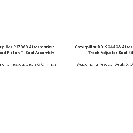
rpillar 9J7868 Aftermarket
Caterpillar BD-904406 Afte
ed Piston T-Seal Assembly
Track Adjuster Seal Ki
naria Pesada
,
Seals & O-Rings
Maquinaria Pesada
,
Seals & O