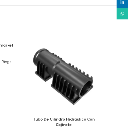
linked
What
rmarket
t
-Rings
Tubo De Cilindro Hidráulico Con
Varill
Cojinete