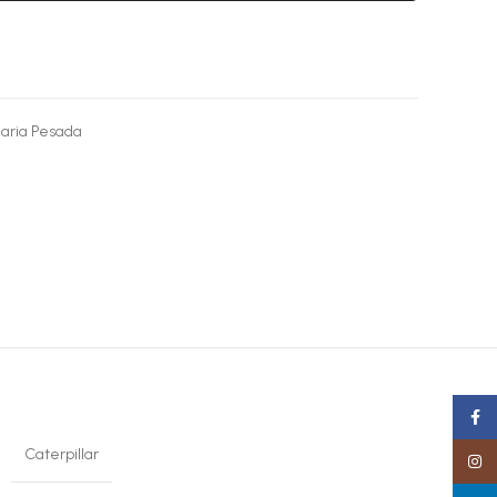
aria Pesada
Faceb
Caterpillar
Insta