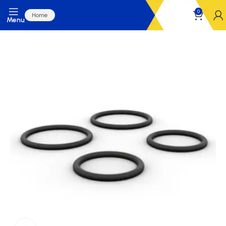
0
Home
Menu