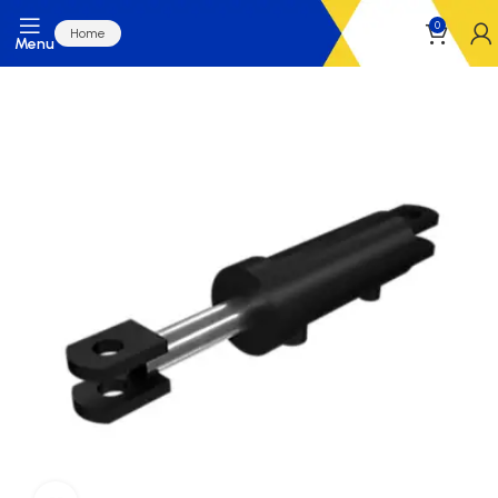
0
Home
Menu