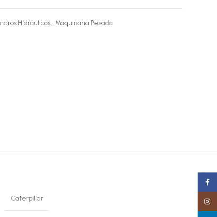
indros Hidráulicos
,
Maquinaria Pesada
Faceb
Caterpillar
Insta