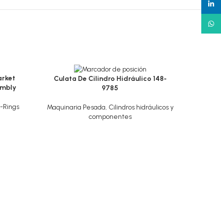
linked
What
arket
Culata De Cilindro Hidráulico 148-
embly
9785
-Rings
Maquinaria Pesada
,
Cilindros hidráulicos y
componentes
Tubo 