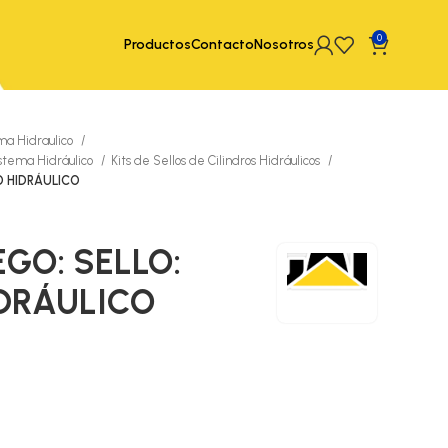
0
Productos
Contacto
Nosotros
ma Hidraulico
istema Hidráulico
Kits de Sellos de Cilindros Hidráulicos
RO HIDRÁULICO
EGO: SELLO:
IDRÁULICO