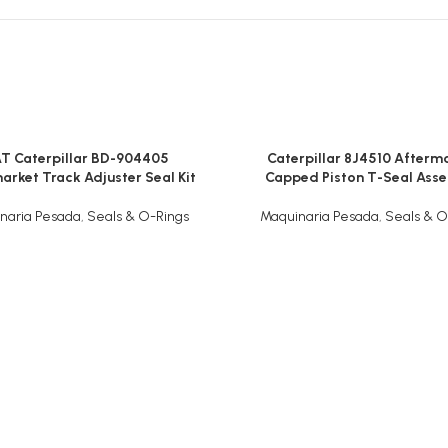
T Caterpillar BD-904405
Caterpillar 8J4510 Afterm
arket Track Adjuster Seal Kit
Capped Piston T-Seal Ass
naria Pesada
,
Seals & O-Rings
Maquinaria Pesada
,
Seals & O