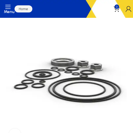
0
Home
Menu