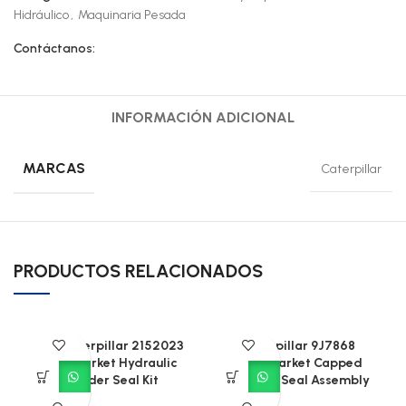
Hidráulico
,
Maquinaria Pesada
Contáctanos:
INFORMACIÓN ADICIONAL
MARCAS
Caterpillar
PRODUCTOS RELACIONADOS
CAT Caterpillar 2152023
Caterpillar 9J7868
Aftermarket Hydraulic
Aftermarket Capped
Cylinder Seal Kit
Piston T-Seal Assembly