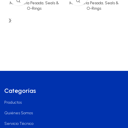
Maquinaria Pesada
,
Seals &
Maquinaria Pesada
,
Seals &
O-Rings
O-Rings
Categorías
Productos
Quiénes Somos
Servicio Técnico