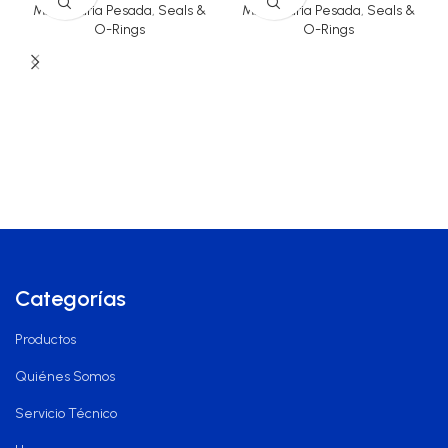
Maquinaria Pesada
,
Seals &
Maquinaria Pesada
,
Seals &
O-Rings
O-Rings
Categorías
Productos
Quiénes Somos
Servicio Técnico