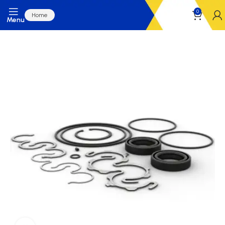
0
Home
Menu