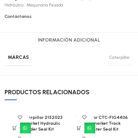
Hidráulico
,
Maquinaria Pesada
Contáctanos:
INFORMACIÓN ADICIONAL
MARCAS
Caterpillar
PRODUCTOS RELACIONADOS
CAT Caterpillar 2152023
Caterpillar CTC-FIG4406
Aftermarket Hydraulic
Aftermarket Track
Cylinder Seal Kit
Adjuster Seal Kit