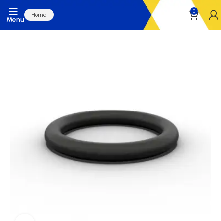
0
Home
Menu