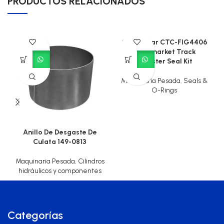
PRODUCTOS RELACIONADOS
Caterpillar CTC-FIG4406
Aftermarket Track
Adjuster Seal Kit
Maquinaria Pesada
,
Seals &
O-Rings
Anillo De Desgaste De
Culata 149-0813
Maquinaria Pesada
,
Cilindros
hidráulicos y componentes
Categorías