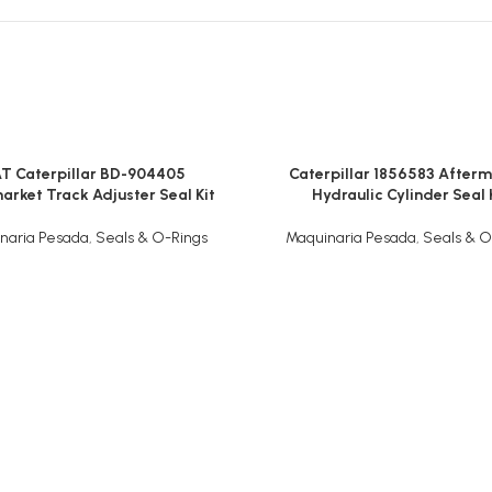
T Caterpillar BD-904405
Caterpillar 1856583 Afterm
arket Track Adjuster Seal Kit
Hydraulic Cylinder Seal 
naria Pesada
,
Seals & O-Rings
Maquinaria Pesada
,
Seals & O